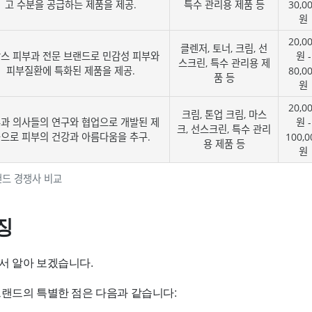
고 수분을 공급하는 제품을 제공.
특수 관리용 제품 등
30,0
원
20,0
클렌저, 토너, 크림, 선
스 피부과 전문 브랜드로 민감성 피부와
원 -
스크린, 특수 관리용 제
피부질환에 특화된 제품을 제공.
80,0
품 등
원
20,0
크림, 톤업 크림, 마스
과 의사들의 연구와 협업으로 개발된 제
원 -
크, 선스크린, 특수 관리
으로 피부의 건강과 아름다움을 추구.
100,0
용 제품 등
원
브랜드 경쟁사 비교
징
서 알아 보겠습니다.
l) 브랜드의 특별한 점은 다음과 같습니다: