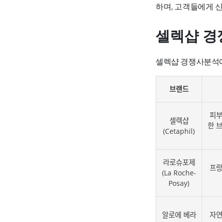
하며, 고객들에게 
셀렉샵 경
셀렉샵 경쟁사분석에
브랜드
피부
셀렉샵
한 
(Cetaphil)
라로슈포제
프랑
(La Roche-
Posay)
알로에 베라
자연