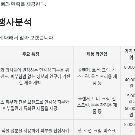
신뢰와 만족을 제공한다.
쟁사분석
 대해서 알아 보겠습니다.
가격 
주요 특징
제품 라인업
위
8,00
과 의사들이 권장하는 민감성 피부를 위
클렌저, 로션, 크림, 선
-
브랜드. 피부침범 없는 성분과 연구에 기반
스크린, 특수 관리용 제
40,0
한 제품 개발.
품 등
원
15,0
클렌저, 토너, 크림, 선
스 피부과 전문 브랜드로 민감성 피부와
원 -
스크린, 특수 관리용 제
피부질환에 특화된 제품을 제공.
60,0
품 등
원
5,00
 식물 성분을 사용하여 피부를 진정시키
젤, 로션, 크림, 마스크,
-