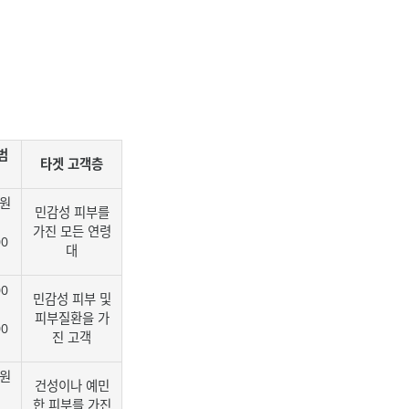
범
타겟 고객층
0원
민감성 피부를
가진 모든 연령
00
대
00
민감성 피부 및
피부질환을 가
00
진 고객
0원
건성이나 예민
한 피부를 가진