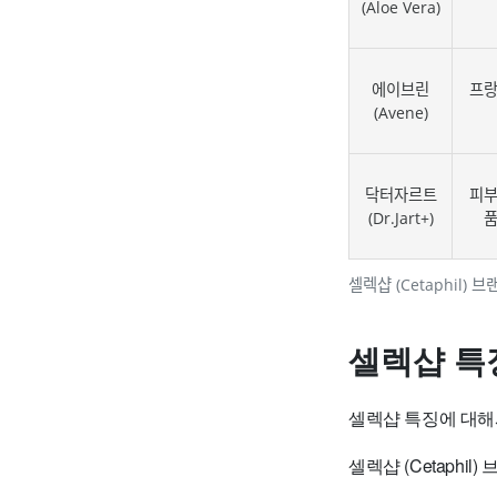
(Aloe Vera)
에이브린
프랑
(Avene)
닥터자르트
피부
(Dr.Jart+)
품
셀렉샵 (Cetaphil) 
셀렉샵 특
셀렉샵 특징에 대해
셀렉샵 (Cetaphi